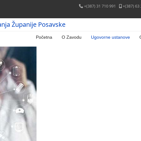
+(387) 31 710 991
+(387) 63
anja Županije Posavske
Početna
O Zavodu
Ugovorne ustanove