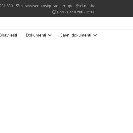
 231 830
zdravstveno.osiguranje.zuppos@tel.net.ba
Pon - Pet 07:00 - 15:00
Obavijesti
Dokumenti
Javni dokumenti